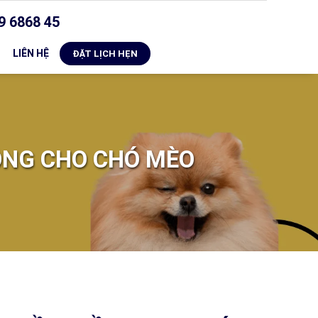
9 6868 45
LIÊN HỆ
ĐẶT LỊCH HẸN
ỒNG CHO CHÓ MÈO