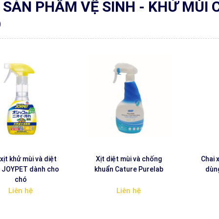
 SẢN PHẨM VỆ SINH - KHỬ MÙI
O
xịt khử mùi và diệt
Xịt diệt mùi và chống
Chai x
g JOYPET dành cho
khuẩn Cature Purelab
dùn
chó
Liên hệ
Liên hệ