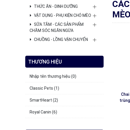
CÁC
THỨC ĂN - DINH DƯỠNG
MÈ
VẬT DỤNG - PHỤ KIỆN CHÓ MÈO
SỮA TẮM - CÁC SẢN PHẨM
CHĂM SÓC NGĂN NGỪA
CHUỒNG - LỒNG VẬN CHUYỂN
THƯƠNG HIỆU
Nhập tên thương hiệu
(0)
Classic Pets
(1)
Chai 
SmartHeart
(2)
trùn
Royal Canin
(6)