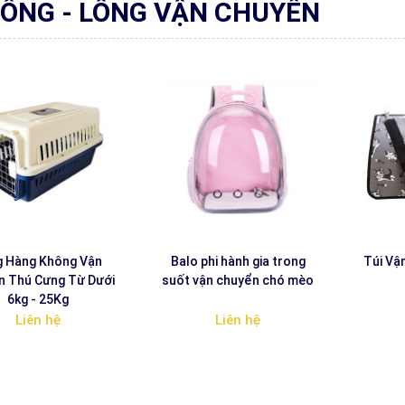
ỒNG - LỒNG VẬN CHUYỂN
g Hàng Không Vận
Balo phi hành gia trong
Túi Vậ
n Thú Cưng Từ Dưới
suốt vận chuyển chó mèo
6kg - 25Kg
Liên hệ
Liên hệ