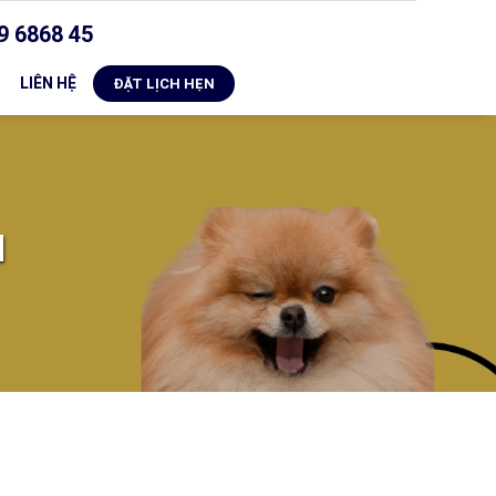
9 6868 45
LIÊN HỆ
ĐẶT LỊCH HẸN
N