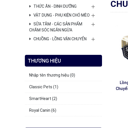
CHU
THỨC ĂN - DINH DƯỠNG
VẬT DỤNG - PHỤ KIỆN CHÓ MÈO
SỮA TẮM - CÁC SẢN PHẨM
CHĂM SÓC NGĂN NGỪA
CHUỒNG - LỒNG VẬN CHUYỂN
THƯƠNG HIỆU
Nhập tên thương hiệu
(0)
Lồn
Classic Pets
(1)
Chuyể
SmartHeart
(2)
Royal Canin
(6)